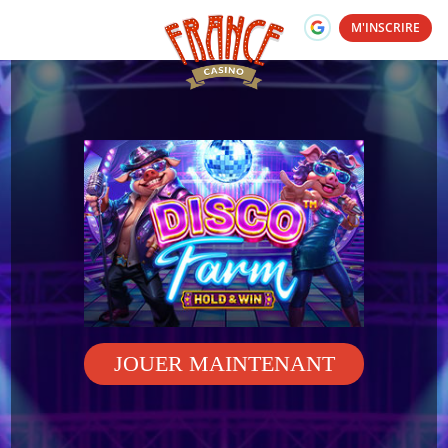
M'INSCRIRE
JOUER MAINTENANT
SUIVANT