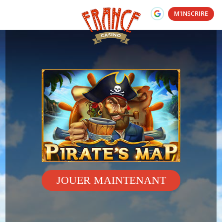
M'INSCRIRE
JOUER MAINTENANT
SUIVANT