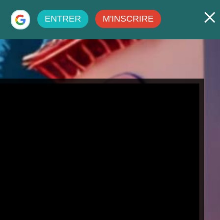
ENTRER
M'INSCRIRE