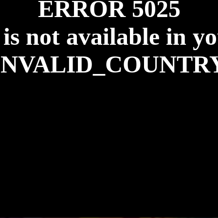
SUIVANT