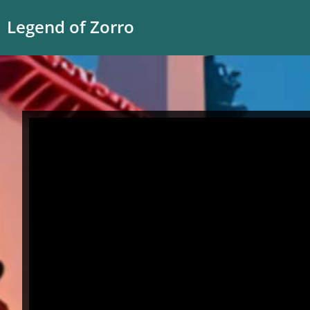
Legend of Zorro