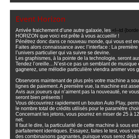
Event Horizon
Arrivée fraichement d’une autre galaxie, les
<!--td {borde
HORIZON que voici est prête à vous accueillir !
Pénétrez donc dans ce nouveau monde, qui vous est enc
Faites alors connaissance avec l’interface : La premièr
l’univers particulier qui va suivre se devine.
Les graphismes, à la pointe de la technologie, seront aus
Tendez l’oreille…N’est-ce pas un semblant de musique él
gagnerez, une mélodie particulière viendra animer vos
Observons maintenant de plus près votre machine a so
lignes de paiement. A première vue, la machine est assez
Avis aux joueurs qui n’aiment pas la nouveauté, ne vous 
seront bien présents !
Vous découvrirez rapidement un bouton Auto Play, permett
le nombre total de crédits utilisés pour le paramètre chois
Concernant les jetons, vous pourrez en miser de 25 à 125
net.
Il faut le dire, la particularité de cette machine à sous
parfaitement identiques. Essayez, faites le test, vous v
des combinaisons gagnantes, puisque vous serez déjà sû