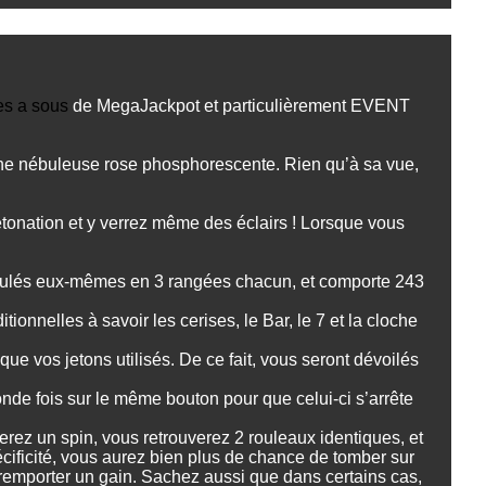
s a sous
de MegaJackpot et particulièrement EVENT
’une nébuleuse rose phosphorescente. Rien qu’à sa vue,
tonation et y verrez même des éclairs ! Lorsque vous
culés eux-mêmes en 3 rangées chacun, et comporte 243
onnelles à savoir les cerises, le Bar, le 7 et la cloche
ue vos jetons utilisés. De ce fait, vous seront dévoilés
onde fois sur le même bouton pour que celui-ci s’arrête
cerez un spin, vous retrouverez 2 rouleaux identiques, et
écificité, vous aurez bien plus de chance de tomber sur
emporter un gain. Sachez aussi que dans certains cas,