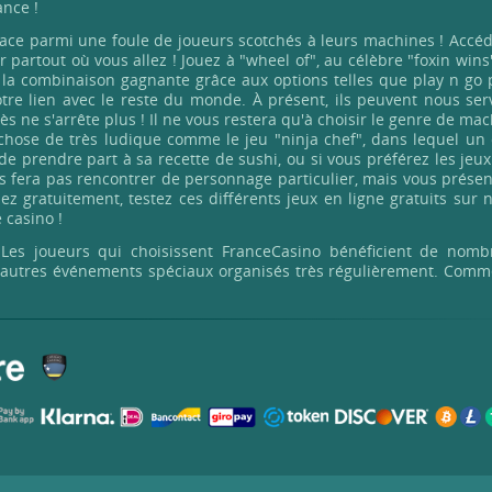
ance !
lace parmi une foule de joueurs scotchés à leurs machines ! Accé
partout où vous allez ! Jouez à "wheel of", au célèbre "foxin wins
 la combinaison gagnante grâce aux options telles que play n go 
tre lien avec le reste du monde. À présent, ils peuvent nous ser
ès ne s'arrête plus ! Il ne vous restera qu'à choisir le genre de ma
chose de très ludique comme le jeu "ninja chef", dans lequel un 
prendre part à sa recette de sushi, ou si vous préférez les jeux
us fera pas rencontrer de personnage particulier, mais vous prése
ez gratuitement, testez ces différents jeux en ligne gratuits sur 
 casino !
 Les joueurs qui choisissent FranceCasino bénéficient de nomb
 et autres événements spéciaux organisés très régulièrement. Com
risé et dont la réputation n'est plus à faire. Venez ressentir c
ot en mettant votre chance et votre audace à rude épreuve sur les
eu et rien que le jeu. En ce qui nous concerne, nous avons un p
pas de provoquer la chance, sachez que ce jeu a beaucoup à donne
rras du choix. FranceCasino propose des centaines de machines à 
 libre", l'indispensable "the wild", "ali baba wishes" pour les rêv
asard comportant des jeux bonus, tous plus attractifs les uns qu
 ses nombreuses variantes, des machines à sous traditionnelles à
'autres encore, notre catalogue a de quoi combler tous les goût