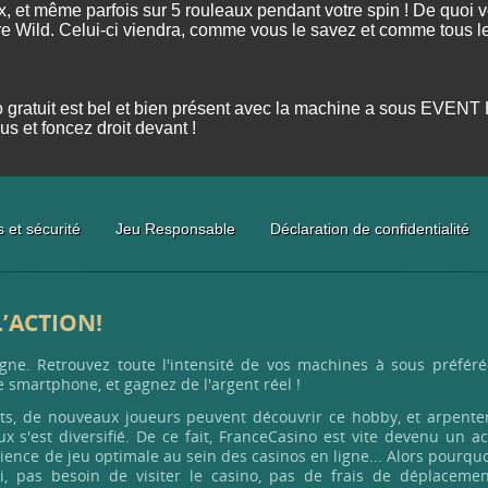
x, et même parfois sur 5 rouleaux pendant votre spin ! De quoi
otre Wild. Celui-ci viendra, comme vous le savez et comme tous l
o gratuit est bel et bien présent avec la machine a sous EVENT
us et foncez droit devant !
 et sécurité
Jeu Responsable
Déclaration de confidentialité
L’ACTION!
igne. Retrouvez toute l'intensité de vos machines à sous préféré
 smartphone, et gagnez de l'argent réel !
cts, de nouveaux joueurs peuvent découvrir ce hobby, et arpenter
x s'est diversifié. De ce fait, FranceCasino est vite devenu un a
ience de jeu optimale au sein des casinos en ligne... Alors pourqu
ci, pas besoin de visiter le casino, pas de frais de déplacemen