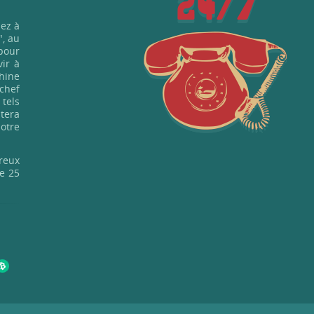
24/7
dez à
", au
pour
vir à
chine
chef
 tels
ntera
notre
reux
me 25
ette
 jeux
etit
r, et
sous
eurs,
e les
 des
s, y