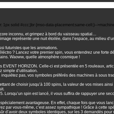
r: 1px solid #ccc;}br {mso-data-placement:same-cell;}-->
machine
ore inconnu, et grimpez à bord du vaisseau spatial…
e image représente une nuit étoilée, dans l’espace, au milieu d
si futuristes que les animations.
éctro ? Lancez votre premier spin, vous entendrez une forte dé
 gains. Waoww, quelle atmosphère cosmique !
us EVENT HORIZON. Celle-ci est présentée en 5 rouleaux, arti
 simple d’utilisation.
inquiétez pas, vos symboles préférés des machines à sous traditi
ant de choisir jusqu’à 100 spins, la valeur de vos mises ainsi q
it.
. Lorsqu’un spin est lancé, il vous suffira de rappuyer une sec
 est spécialement avantageuse. En effet, chaque fois que vous lan
errez par vous-même, c’est assez sympathique ! Grâce à cette sp
r d’avoir deux symboles identiques, sur les 3 demandés pour r