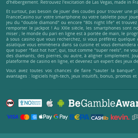
d'hébergement. Retrouvez l'excitation de Las Vegas, made in Fr
Et surtout, pas besoin de jouer des coudes pour trouver une p
FranceCasino sur votre smartphone ou votre tablette pour jouer 
jeu du "double diamond" ou encore "80s night life" et trouvez
remporter le jackpot ! Au XXIe siècle, les smartphones sont no
miser ; le monde du pari en ligne est à portée de main, le progr
à sous casino que vous recherchez, si vous préférez quelque 
asiatique vous emmènera dans sa cuisine et vous demandera de 
que super "fast hot hot", qui, tout comme "super reels", ne vo
des diamants, des pierres, ou autre, à aligner simplement. Jou
plateforme de casino en ligne, et devenez un expert des jeux de
Vous avez toutes vos chances de faire "sauter la banque".
avantages : logiciels high-tech, jeux intuitifs, bonus, promos
millions de joueurs, venez profiter d'un casino en ligne sécu
délicieuse montée d'adrénaline et tentez de décrocher le jackp
de machine. Pas de contraintes ni de règles absurdes ; le j
penchant pour le jeu "mona lisa jewels" : si vous ne craignez 
ses bonus sont particulièrement attirants !
Casino traditionnel, machines à sous, vous n'avez que l'emba
captivantes et de jeux de poker vidéo façon Vegas, comme "nacho
"lady luck" pour les chanceux, "the nile" et autres jeux de h
autres. Du vénérable blackjack à la roulette intemporelle et
titres plus novateurs comme "Mr. Vegas", "Boomaji" et bien d