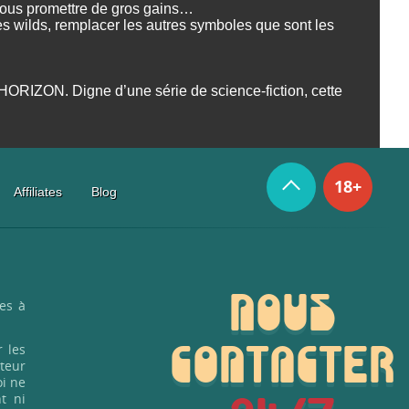
 vous promettre de gros gains…
es wilds, remplacer les autres symboles que sont les
 HORIZON. Digne d’une série de science-fiction, cette
18+
Affiliates
Blog
NOUS
es à
 les
CONTACTER
cteur
oi ne
t ni