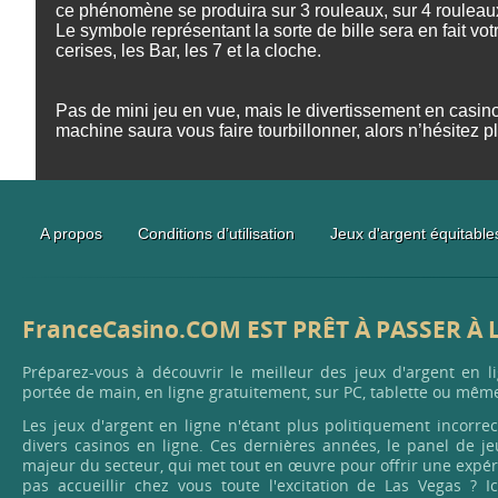
ce phénomène se produira sur 3 rouleaux, sur 4 rouleau
Le symbole représentant la sorte de bille sera en fait v
cerises, les Bar, les 7 et la cloche.
Pas de mini jeu en vue, mais le divertissement en casin
machine saura vous faire tourbillonner, alors n’hésitez pl
A propos
Conditions d’utilisation
Jeux d'argent équitables
FranceCasino.COM EST PRÊT À PASSER À 
Préparez-vous à découvrir le meilleur des jeux d'argent en l
portée de main, en ligne gratuitement, sur PC, tablette ou même
Les jeux d'argent en ligne n'étant plus politiquement incorre
divers casinos en ligne. Ces dernières années, le panel de jeu
majeur du secteur, qui met tout en œuvre pour offrir une expér
pas accueillir chez vous toute l'excitation de Las Vegas ? I