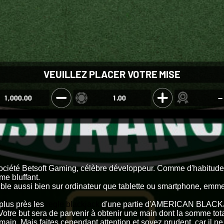
 société Betsoft Gaming, célèbre développeur. Comme d'habitude
me bluffant.
ble aussi bien sur ordinateur que tablette ou smartphone, emme
plus près les
regle blackjack
d'une partie d'AMERICAN BLA
. Votre but sera de parvenir à obtenir une main dont la somme to
 main. Mais faites cependant attention et soyez prudent, car il 