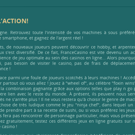
L’ACTION!
igne. Retrouvez toute l'intensité de vos machines à sous préféré
 smartphone, et gagnez de l'argent réel !
cts, de nouveaux joueurs peuvent découvrir ce hobby, et arpenter
x s'est diversifié. De ce fait, FranceCasino est vite devenu un a
ience de jeu optimale au sein des casinos en ligne... Alors pourqu
ci, pas besoin de visiter le casino, pas de frais de déplacemen
ance !
lace parmi une foule de joueurs scotchés à leurs machines ! Accé
partout où vous allez ! Jouez à "wheel of", au célèbre "foxin wins
 la combinaison gagnante grâce aux options telles que play n go 
tre lien avec le reste du monde. À présent, ils peuvent nous ser
ès ne s'arrête plus ! Il ne vous restera qu'à choisir le genre de ma
chose de très ludique comme le jeu "ninja chef", dans lequel un 
prendre part à sa recette de sushi, ou si vous préférez les jeux
us fera pas rencontrer de personnage particulier, mais vous prése
ez gratuitement, testez ces différents jeux en ligne gratuits sur 
 casino !