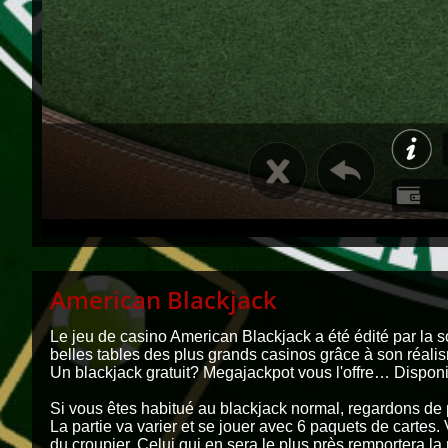
American Blackjack
Le jeu de casino American Blackjack a été édité par la
belles tables des plus grands casinos grâce à son réalis
Un blackjack gratuit? Megajackpot vous l'offre…
Disponi
Si vous êtes habitué au blackjack normal, regardons de 
La partie va varier et se jouer avec 6 paquets de cartes
du croupier. Celui qui en sera le plus près remportera la