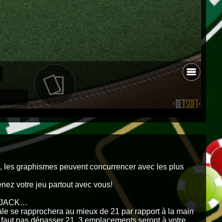
, les graphismes peuvent concurrencer avec les plus
nez votre jeu partout avec vous!
CKJACK…
tale se rapprochera au mieux de 21 par rapport à la main
ne faut pas dépasser 21. 3 emplacements seront à votre