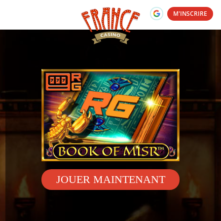
M'INSCRIRE
JOUER MAINTENANT
SUIVANT