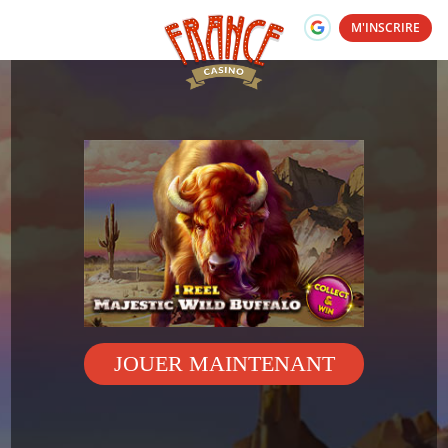
M'INSCRIRE
JOUER MAINTENANT
SUIVANT