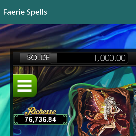
Faerie Spells