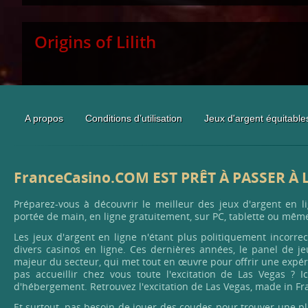
Origins of Lilith
A propos
Conditions d’utilisation
Jeux d'argent équitables
FranceCasino.COM EST PRÊT À PASSER À 
Préparez-vous à découvrir le meilleur des jeux d'argent en l
portée de main, en ligne gratuitement, sur PC, tablette ou même
Les jeux d'argent en ligne n'étant plus politiquement incorre
divers casinos en ligne. Ces dernières années, le panel de jeu
majeur du secteur, qui met tout en œuvre pour offrir une expér
pas accueillir chez vous toute l'excitation de Las Vegas ? I
d'hébergement. Retrouvez l'excitation de Las Vegas, made in Fr
Et surtout, pas besoin de jouer des coudes pour trouver une p