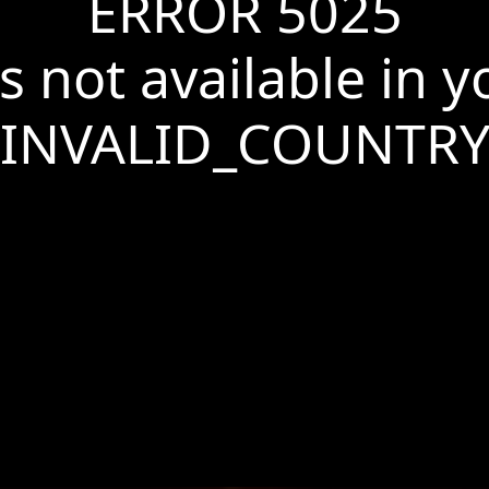
SUIVANT