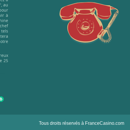
", au
pour
vir à
chine
chef
 tels
ntera
notre
reux
me 25
ette
 jeux
etit
r, et
sous
eurs,
e les
 des
s, y
Tous droits réservés à FranceCasino.com