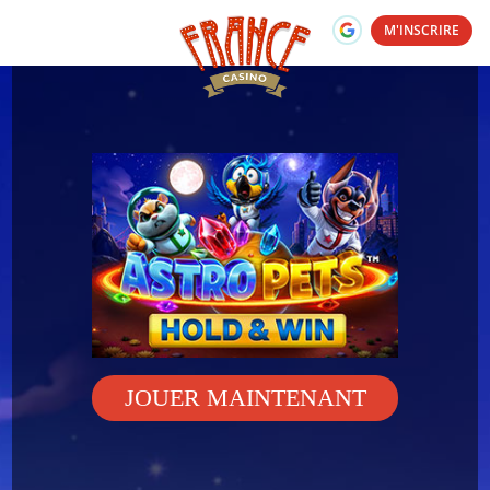
M'INSCRIRE
JOUER MAINTENANT
SUIVANT