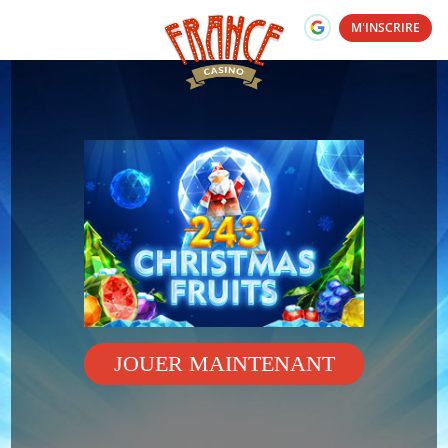
M'INSCRIRE
JOUER MAINTENANT
SUIVANT