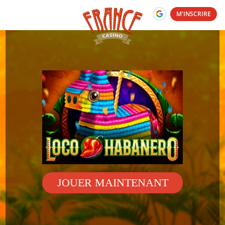
M'INSCRIRE
JOUER MAINTENANT
SUIVANT