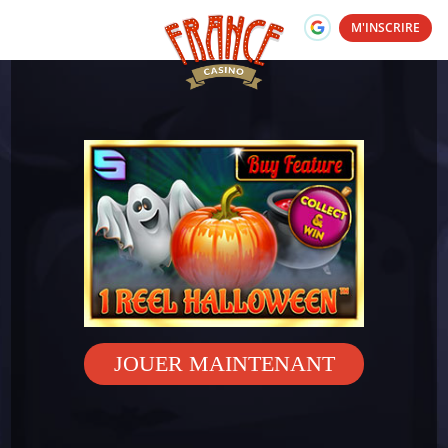
M'INSCRIRE
JOUER MAINTENANT
SUIVANT