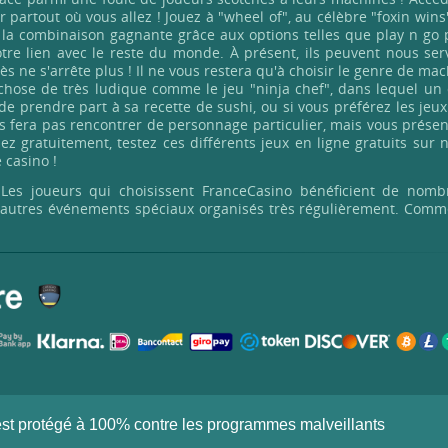
partout où vous allez ! Jouez à "wheel of", au célèbre "foxin wins
 la combinaison gagnante grâce aux options telles que play n go 
tre lien avec le reste du monde. À présent, ils peuvent nous ser
ès ne s'arrête plus ! Il ne vous restera qu'à choisir le genre de ma
chose de très ludique comme le jeu "ninja chef", dans lequel un 
prendre part à sa recette de sushi, ou si vous préférez les jeux
us fera pas rencontrer de personnage particulier, mais vous prése
ez gratuitement, testez ces différents jeux en ligne gratuits sur 
 casino !
 Les joueurs qui choisissent FranceCasino bénéficient de nomb
 et autres événements spéciaux organisés très régulièrement. Com
risé et dont la réputation n'est plus à faire. Venez ressentir c
ot en mettant votre chance et votre audace à rude épreuve sur les
eu et rien que le jeu. En ce qui nous concerne, nous avons un p
pas de provoquer la chance, sachez que ce jeu a beaucoup à donne
rras du choix. FranceCasino propose des centaines de machines à 
 libre", l'indispensable "the wild", "ali baba wishes" pour les rêv
asard comportant des jeux bonus, tous plus attractifs les uns qu
 ses nombreuses variantes, des machines à sous traditionnelles à
'autres encore, notre catalogue a de quoi combler tous les goût
 est protégé à 100% contre les programmes malveillants