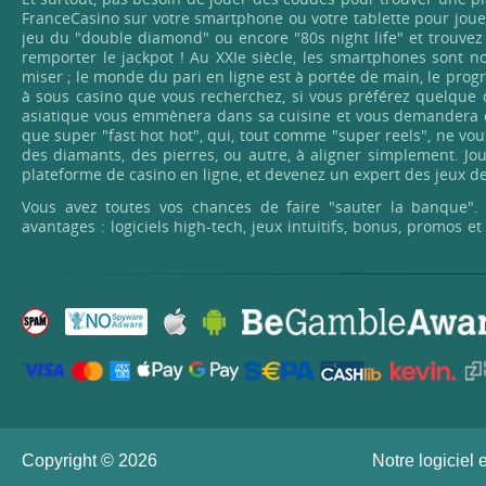
FranceCasino sur votre smartphone ou votre tablette pour jouer 
jeu du "double diamond" ou encore "80s night life" et trouvez
remporter le jackpot ! Au XXIe siècle, les smartphones sont no
miser ; le monde du pari en ligne est à portée de main, le progr
à sous casino que vous recherchez, si vous préférez quelque 
asiatique vous emmènera dans sa cuisine et vous demandera de 
que super "fast hot hot", qui, tout comme "super reels", ne vo
des diamants, des pierres, ou autre, à aligner simplement. Jou
plateforme de casino en ligne, et devenez un expert des jeux de
Vous avez toutes vos chances de faire "sauter la banque".
avantages : logiciels high-tech, jeux intuitifs, bonus, promos
millions de joueurs, venez profiter d'un casino en ligne sécu
délicieuse montée d'adrénaline et tentez de décrocher le jackp
de machine. Pas de contraintes ni de règles absurdes ; le j
penchant pour le jeu "mona lisa jewels" : si vous ne craignez 
ses bonus sont particulièrement attirants !
Casino traditionnel, machines à sous, vous n'avez que l'emba
captivantes et de jeux de poker vidéo façon Vegas, comme "nacho
"lady luck" pour les chanceux, "the nile" et autres jeux de h
autres. Du vénérable blackjack à la roulette intemporelle et
titres plus novateurs comme "Mr. Vegas", "Boomaji" et bien d
compris les amoureux de video poker !
Copyright © 2026
Notre logiciel