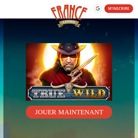
M'INSCRIRE
JOUER MAINTENANT
SUIVANT