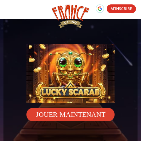
M'INSCRIRE
JOUER MAINTENANT
SUIVANT