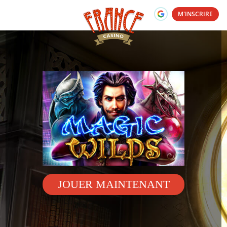
M'INSCRIRE
JOUER MAINTENANT
SUIVANT