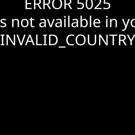
SUIVANT