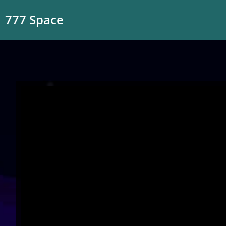
777 Space