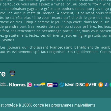
partout où vous allez ! Jouez à "wheel of", au célèbre "foxin wins
 la combinaison gagnante grâce aux options telles que play n go 
tre lien avec le reste du monde. À présent, ils peuvent nous ser
ès ne s'arrête plus ! Il ne vous restera qu'à choisir le genre de ma
chose de très ludique comme le jeu "ninja chef", dans lequel un 
prendre part à sa recette de sushi, ou si vous préférez les jeux
us fera pas rencontrer de personnage particulier, mais vous prése
ez gratuitement, testez ces différents jeux en ligne gratuits sur 
 casino !
 Les joueurs qui choisissent FranceCasino bénéficient de nomb
 et autres événements spéciaux organisés très régulièrement. Com
risé et dont la réputation n'est plus à faire. Venez ressentir c
ot en mettant votre chance et votre audace à rude épreuve sur les
eu et rien que le jeu. En ce qui nous concerne, nous avons un p
pas de provoquer la chance, sachez que ce jeu a beaucoup à donne
rras du choix. FranceCasino propose des centaines de machines à 
 libre", l'indispensable "the wild", "ali baba wishes" pour les rêv
asard comportant des jeux bonus, tous plus attractifs les uns qu
 ses nombreuses variantes, des machines à sous traditionnelles à
'autres encore, notre catalogue a de quoi combler tous les goût
 est protégé à 100% contre les programmes malveillants