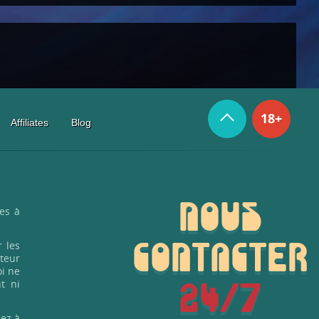
18+
Affiliates
Blog
NOUS
es à
 les
CONTACTER
cteur
oi ne
t ni
24/7
dez à