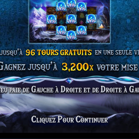
SUIVANT