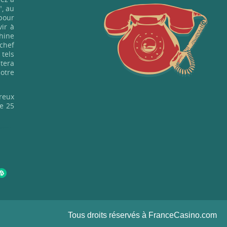
", au
pour
vir à
chine
chef
 tels
ntera
notre
reux
me 25
ette
 jeux
etit
r, et
sous
eurs,
e les
 des
s, y
Tous droits réservés à FranceCasino.com