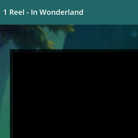
1 Reel - In Wonderland