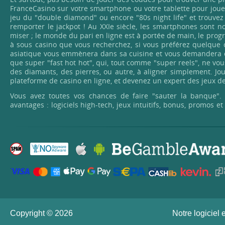
FranceCasino sur votre smartphone ou votre tablette pour jouer 
jeu du "double diamond" ou encore "80s night life" et trouvez
remporter le jackpot ! Au XXIe siècle, les smartphones sont no
miser ; le monde du pari en ligne est à portée de main, le progr
à sous casino que vous recherchez, si vous préférez quelque 
asiatique vous emmènera dans sa cuisine et vous demandera de 
que super "fast hot hot", qui, tout comme "super reels", ne vo
des diamants, des pierres, ou autre, à aligner simplement. Jou
plateforme de casino en ligne, et devenez un expert des jeux de
Vous avez toutes vos chances de faire "sauter la banque".
avantages : logiciels high-tech, jeux intuitifs, bonus, promos
millions de joueurs, venez profiter d'un casino en ligne sécu
délicieuse montée d'adrénaline et tentez de décrocher le jackp
de machine. Pas de contraintes ni de règles absurdes ; le j
penchant pour le jeu "mona lisa jewels" : si vous ne craignez 
ses bonus sont particulièrement attirants !
Casino traditionnel, machines à sous, vous n'avez que l'emba
captivantes et de jeux de poker vidéo façon Vegas, comme "nacho
"lady luck" pour les chanceux, "the nile" et autres jeux de h
autres. Du vénérable blackjack à la roulette intemporelle et
titres plus novateurs comme "Mr. Vegas", "Boomaji" et bien d
compris les amoureux de video poker !
Copyright © 2026
Notre logiciel