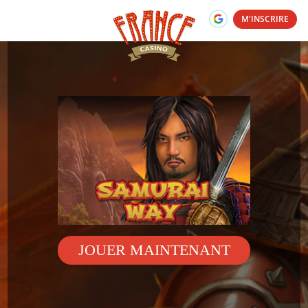
M'INSCRIRE
JOUER MAINTENANT
SUIVANT