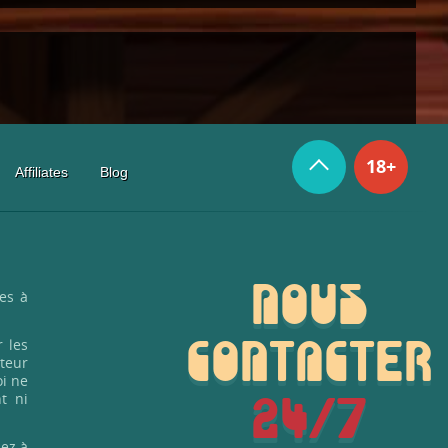
18+
Affiliates
Blog
NOUS
es à
 les
CONTACTER
cteur
oi ne
t ni
24/7
dez à