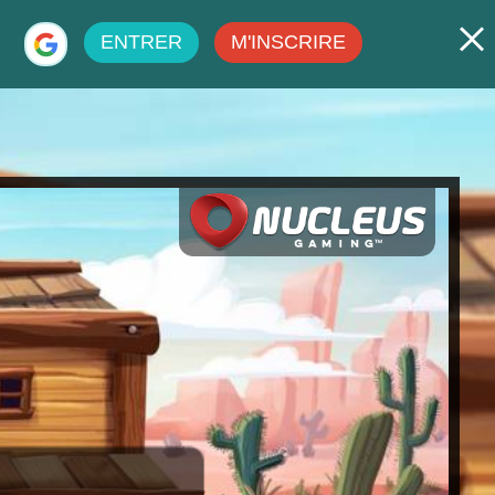
ENTRER
M'INSCRIRE