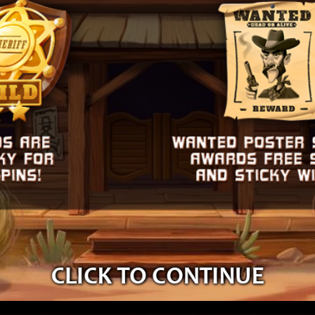
SUIVANT