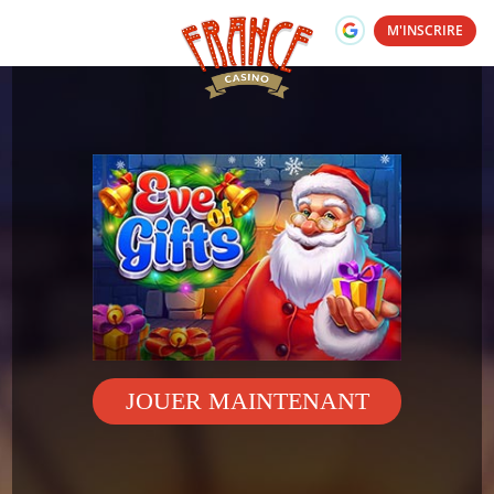
M'INSCRIRE
JOUER MAINTENANT
SUIVANT