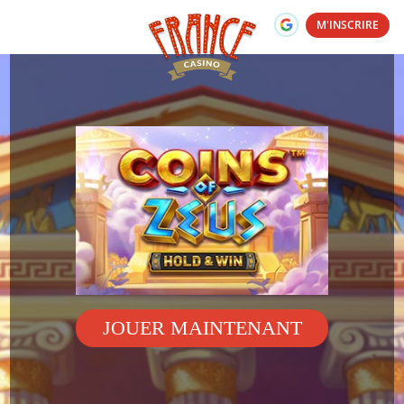
M'INSCRIRE
JOUER MAINTENANT
SUIVANT