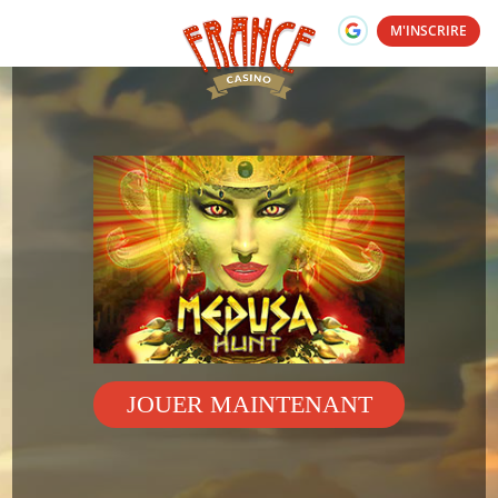
M'INSCRIRE
JOUER MAINTENANT
SUIVANT