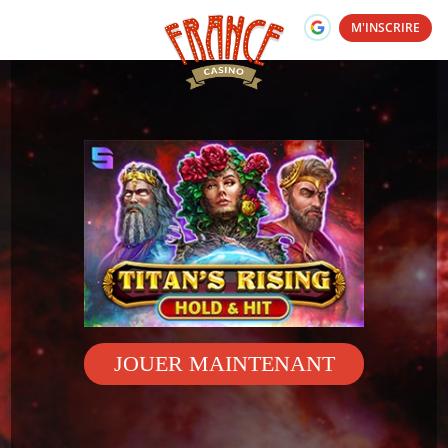
M'INSCRIRE
JOUER MAINTENANT
SUIVANT