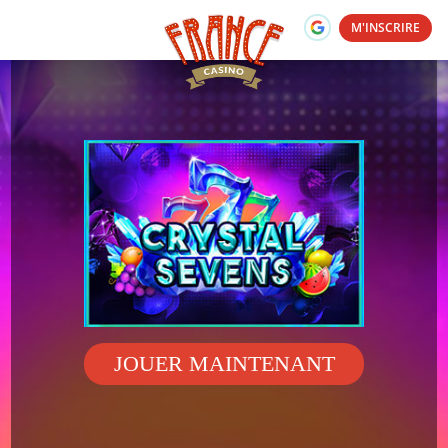
M'INSCRIRE
JOUER MAINTENANT
SUIVANT