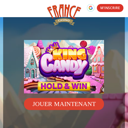
M'INSCRIRE
JOUER MAINTENANT
SUIVANT