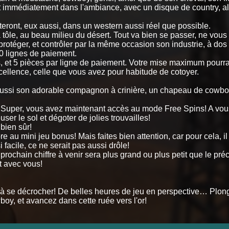
mmédiatement dans l'ambiance, avec un disque de country, alor
eront, eux aussi, dans un western aussi réel que possible.
ôle, au beau milieu du désert. Tout va bien se passer, ne vous 
 protéger, et contrôler par la même occasion son industrie, à dos
0 lignes de paiement.
 et 5 pièces par ligne de paiement. Votre mise maximum pourra 
xcellence, celle que vous avez pour habitude de cotoyer.
ussi son adorable compagnon à crinière, un chapeau de cowboy, 
 Super, vous avez maintenant accès au mode Free Spins! A vous 
ser le sol et dégoter de jolies trouvailles!
bien sûr!
e au mini jeu bonus! Mais faites bien attention, car pour cela, i
i facile, ce ne serait pas aussi drôle!
le prochain chiffre à venir sera plus grand ou plus petit que le
t avec vous!
al à se décrocher! De belles heures de jeu en perspective… Plon
y, et avancez dans cette ruée vers l'or!