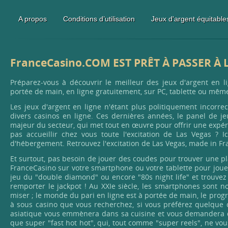
A propos
Conditions d’utilisation
Jeux d'argent équitables
FranceCasino.COM EST PRÊT À PASSER À 
Préparez-vous à découvrir le meilleur des jeux d'argent en l
portée de main, en ligne gratuitement, sur PC, tablette ou même
Les jeux d'argent en ligne n'étant plus politiquement incorre
divers casinos en ligne. Ces dernières années, le panel de jeu
majeur du secteur, qui met tout en œuvre pour offrir une expér
pas accueillir chez vous toute l'excitation de Las Vegas ? I
d'hébergement. Retrouvez l'excitation de Las Vegas, made in Fr
Et surtout, pas besoin de jouer des coudes pour trouver une p
FranceCasino sur votre smartphone ou votre tablette pour jouer 
jeu du "double diamond" ou encore "80s night life" et trouvez
remporter le jackpot ! Au XXIe siècle, les smartphones sont no
miser ; le monde du pari en ligne est à portée de main, le progr
à sous casino que vous recherchez, si vous préférez quelque 
asiatique vous emmènera dans sa cuisine et vous demandera de 
que super "fast hot hot", qui, tout comme "super reels", ne vo