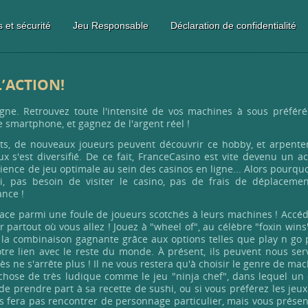
 et sécurité
Jeu Responsable
Déclaration de confidentialité
L’ACTION!
igne. Retrouvez toute l'intensité de vos machines à sous préféré
 smartphone, et gagnez de l'argent réel !
cts, de nouveaux joueurs peuvent découvrir ce hobby, et arpenter
x s'est diversifié. De ce fait, FranceCasino est vite devenu un a
ience de jeu optimale au sein des casinos en ligne... Alors pourqu
ci, pas besoin de visiter le casino, pas de frais de déplacemen
ance !
lace parmi une foule de joueurs scotchés à leurs machines ! Accé
partout où vous allez ! Jouez à "wheel of", au célèbre "foxin wins
 la combinaison gagnante grâce aux options telles que play n go 
tre lien avec le reste du monde. À présent, ils peuvent nous ser
ès ne s'arrête plus ! Il ne vous restera qu'à choisir le genre de ma
chose de très ludique comme le jeu "ninja chef", dans lequel un 
prendre part à sa recette de sushi, ou si vous préférez les jeux
us fera pas rencontrer de personnage particulier, mais vous prése