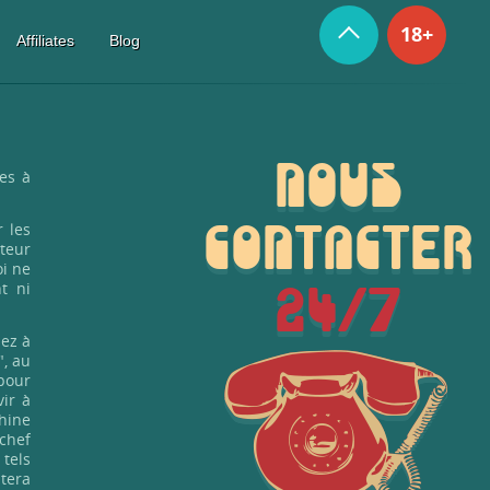
18+
Affiliates
Blog
NOUS
es à
 les
CONTACTER
cteur
oi ne
t ni
24/7
dez à
", au
pour
vir à
chine
chef
 tels
ntera