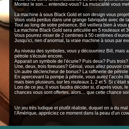
Montez le son… entendez-vous? La musicalité vous met i
La machine à sous Black Gold et son design vous projett
Vous voilà perdus dans une grange fabriquée avec de la t
Tout au long de votre présence, Bill veillera bien à vous
La machine Black Gold sera articulée en 5 rouleaux et 3
Vous pourrez miser de 2 centimes à 50 centimes d'euros,
Jusqu'ici, rien d'anormal, la vraie machine à sous par e
Au niveau des symboles, vous y découvrirez Bill, mais a
pétrole s'écoule encore.
Apparait un symbole de l'écurie? Puis deux? Puis trois?
Une, deux, trois foreuses? Génial, vous allez pouvoir creu
Un autre déclencheur de bonus? La raffinerie de pétrole 
En apercevant la pompe à pétrole, vous aurez l'accès libr
mais bien plusieurs, sur les rouleaux 1, 2 et 5. Si c'était s
Lors de ce jeu, il vous faudra décider si, d'après vous, 
chances vous sont offertes, alors… que cette chance soi
Un jeu très ludique et plutôt réaliste, duquel on a du m
l'Amérique, appréciez ce moment dans la peau d'un cowbo