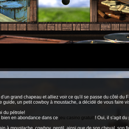
e d'un grand chapeau et alliez voir ce qu'il se passe du côté du 
e guide, un petit cowboy à moustache, a décidé de vous faire vi
i du pétrole!
est bien en abondance dans ce
jeu casino gratuit
! Oui, il s'agit d
cain à moustache, cowboy, gentil, ainsi que de son cheval, son 