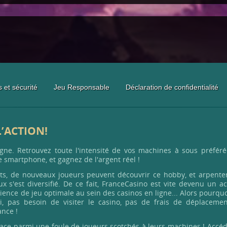
 et sécurité
Jeu Responsable
Déclaration de confidentialité
L’ACTION!
igne. Retrouvez toute l'intensité de vos machines à sous préféré
 smartphone, et gagnez de l'argent réel !
cts, de nouveaux joueurs peuvent découvrir ce hobby, et arpenter
x s'est diversifié. De ce fait, FranceCasino est vite devenu un a
ience de jeu optimale au sein des casinos en ligne... Alors pourqu
ci, pas besoin de visiter le casino, pas de frais de déplacemen
ance !
lace parmi une foule de joueurs scotchés à leurs machines ! Accé