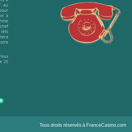
", au
pour
vir à
chine
chef
 tels
ntera
notre
reux
me 25
ette
 jeux
etit
r, et
sous
eurs,
e les
 des
s, y
Tous droits réservés à FranceCasino.com