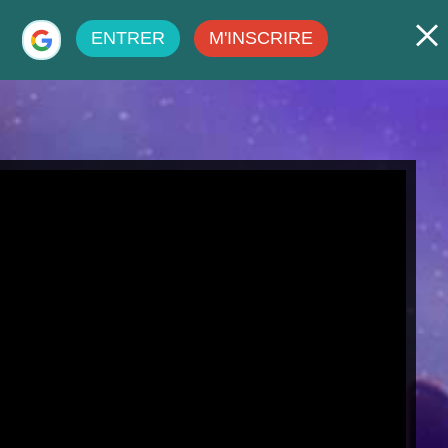
ENTRER
M'INSCRIRE