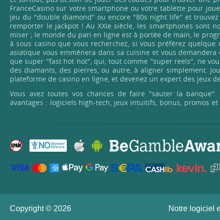
FranceCasino sur votre smartphone ou votre tablette pour jouer 
jeu du "double diamond" ou encore "80s night life" et trouvez
remporter le jackpot ! Au XXIe siècle, les smartphones sont no
miser ; le monde du pari en ligne est à portée de main, le progr
à sous casino que vous recherchez, si vous préférez quelque 
asiatique vous emmènera dans sa cuisine et vous demandera de 
que super "fast hot hot", qui, tout comme "super reels", ne vo
des diamants, des pierres, ou autre, à aligner simplement. Jou
plateforme de casino en ligne, et devenez un expert des jeux de
Vous avez toutes vos chances de faire "sauter la banque".
avantages : logiciels high-tech, jeux intuitifs, bonus, promos
millions de joueurs, venez profiter d'un casino en ligne sécu
délicieuse montée d'adrénaline et tentez de décrocher le jackp
de machine. Pas de contraintes ni de règles absurdes ; le j
penchant pour le jeu "mona lisa jewels" : si vous ne craignez 
ses bonus sont particulièrement attirants !
Casino traditionnel, machines à sous, vous n'avez que l'emba
captivantes et de jeux de poker vidéo façon Vegas, comme "nacho
"lady luck" pour les chanceux, "the nile" et autres jeux de h
autres. Du vénérable blackjack à la roulette intemporelle et
titres plus novateurs comme "Mr. Vegas", "Boomaji" et bien d
compris les amoureux de video poker !
Copyright © 2026
Notre logiciel