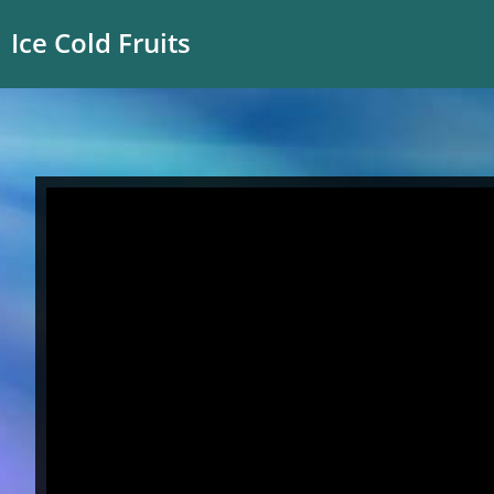
Ice Cold Fruits