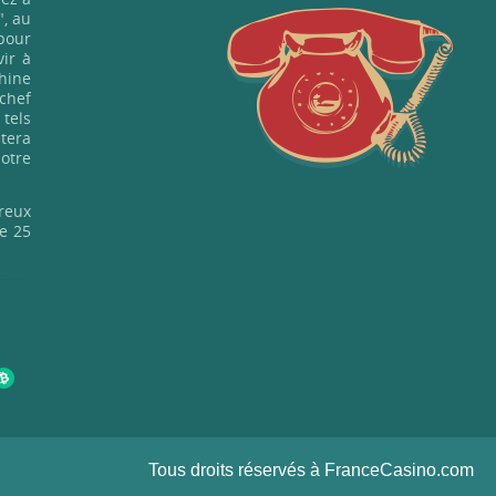
", au
pour
vir à
chine
chef
 tels
ntera
notre
reux
me 25
ette
 jeux
etit
r, et
sous
eurs,
e les
 des
s, y
Tous droits réservés à FranceCasino.com