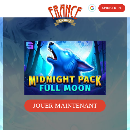
M'INSCRIRE
JOUER MAINTENANT
SUIVANT