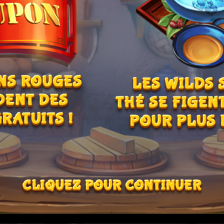
SUIVANT