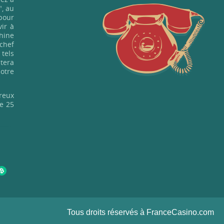
", au
pour
vir à
chine
chef
 tels
ntera
notre
reux
me 25
ette
 jeux
etit
r, et
sous
eurs,
e les
 des
s, y
Tous droits réservés à FranceCasino.com