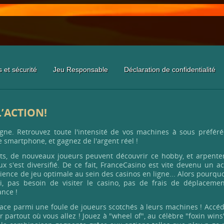
 et sécurité
Jeu Responsable
Déclaration de confidentialité
L’ACTION!
igne. Retrouvez toute l'intensité de vos machines à sous préféré
 smartphone, et gagnez de l'argent réel !
cts, de nouveaux joueurs peuvent découvrir ce hobby, et arpenter
x s'est diversifié. De ce fait, FranceCasino est vite devenu un a
ience de jeu optimale au sein des casinos en ligne... Alors pourqu
ci, pas besoin de visiter le casino, pas de frais de déplacemen
ance !
lace parmi une foule de joueurs scotchés à leurs machines ! Accé
partout où vous allez ! Jouez à "wheel of", au célèbre "foxin wins