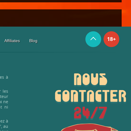
18+
Affiliates
Blog
NOUS
es à
 les
CONTACTER
cteur
oi ne
t ni
24/7
dez à
", au