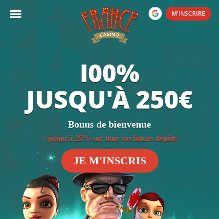
M'INSCRIRE
I00
%
JUSQU'À
250
€
Bonus de bienvenue
+ jusqu'à 25% sur tous vos futurs dépôts
JE M'INSCRIS
SUIVANT