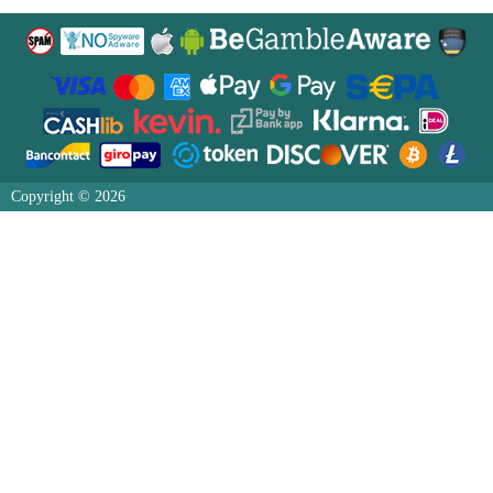
Copyright © 2026